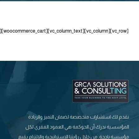
[vc_row][vc_column][vc_column_text][woocommerce_cart][/vc_column_text][/vc_column][/vc_row]
نقدم لك استشارات متخصصة لضمان التميز والريادة
المؤسسية ندرك أن الحوكمة هي العمود الفقري لكل
مؤسسة ناجحة. من خلال رؤيتنا الاستراتيجية والالتزام بقيم